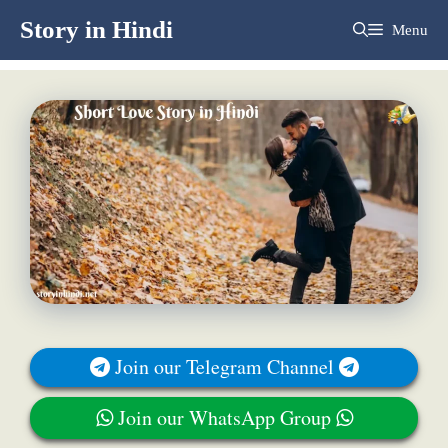
Skip
Story in Hindi
Menu
to
content
Join our Telegram Channel
Join our WhatsApp Group