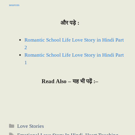
sources
और पड़े :
Romantic School Life Love Story in Hindi Part
2
Romantic School Life Love Story in Hindi Part
1
Read Also – यह भी पढ़ें :–
Categories
Love Stories
Tags